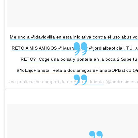
Me uno a @davidvilla en esta iniciativa contra el uso abusivo 
RETO A MIS AMIGOS @ivanrakitic y @jordialbaoficial. TÚ,
RETO? Coge una bolsa y póntela en la boca 2️ Sube tu 
#YoElijoPlaneta Reta a dos amigos #PlanetaOPlastico 
Una publicación compartida de
Andres Iniesta
(@andresiniest