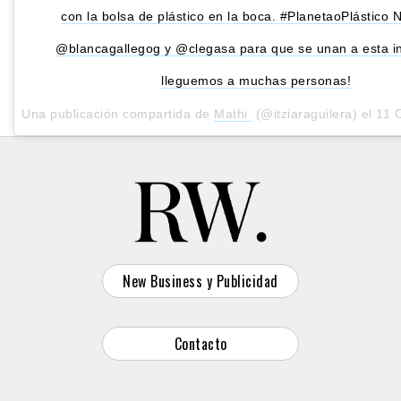
con la bolsa de plástico en la boca. #PlanetaoPlástico
@blancagallegog y @clegasa para que se unan a esta ini
lleguemos a muchas personas!
Una publicación compartida de
Mathi
(@itziaraguilera) el
11 Oct,
New Business y Publicidad
Contacto