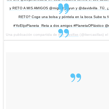
y RETO A MIS AMIGOS @miguel_layun y @davidvilla .TÚ,
RETO? Coge una bolsa y póntela en la boca Sube tu f
#YoElijoPlaneta Reta a dos amigos #PlanetaOPlástico 
Una publicación compartida de
Iker Casillas
(@ikercasillas) e