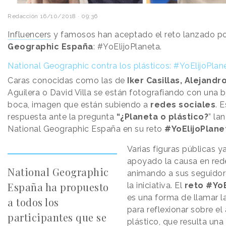
Redacción
16/10/2018 · 09:36
Influencers
y famosos han aceptado el reto lanzado p
Geographic España
: #YoElijoPlaneta.
National Geographic contra los plásticos: #YoElijoPlan
Caras conocidas como las de
Iker Casillas, Alejandr
Aguilera o David Villa se están fotografiando con una b
boca, imagen que están subiendo a
redes sociales
. 
respuesta ante la pregunta
“¿Planeta o plástico?
” la
National Geographic España en su reto
#YoElijoPlane
Varias figuras públicas y
apoyado la causa en rede
National Geographic
animando a sus seguidore
España ha propuesto
la iniciativa. El
reto #YoE
es una forma de llamar l
a todos los
para reflexionar sobre el
participantes que se
plástico, que resulta un