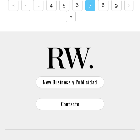
«
‹
...
4
5
6
7
8
9
›
»
New Business y Publicidad
Contacto