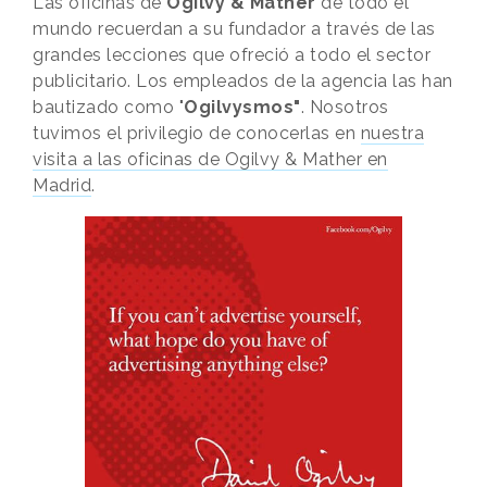
Las oficinas de
Ogilvy & Mather
de todo el
mundo recuerdan a su fundador a través de las
grandes lecciones que ofreció a todo el sector
publicitario. Los empleados de la agencia las han
bautizado como "
Ogilvysmos"
. Nosotros
tuvimos el privilegio de conocerlas en
nuestra
visita a las oficinas de Ogilvy & Mather en
Madrid
.