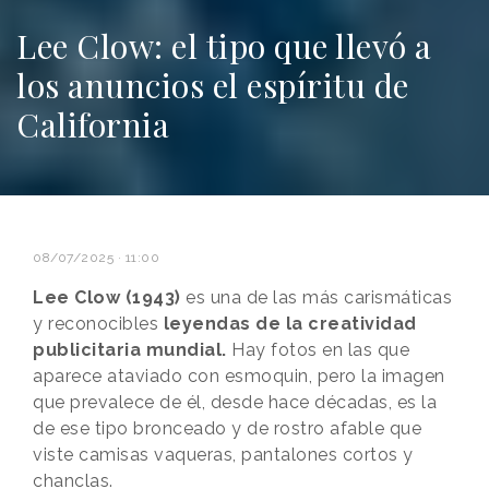
Lee Clow: el tipo que llevó a
los anuncios el espíritu de
California
08/07/2025 · 11:00
Lee Clow (1943)
es una de las más carismáticas
y reconocibles
leyendas de la creatividad
publicitaria mundial.
Hay fotos en las que
aparece ataviado con esmoquin, pero la imagen
que prevalece de él, desde hace décadas, es la
de ese tipo bronceado y de rostro afable que
viste camisas vaqueras, pantalones cortos y
chanclas.