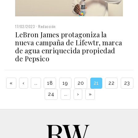
17/02/2023
Redacción
LeBron James protagoniza la
nueva campaña de Lifewtr, marca
de agua enriquecida propiedad
de Pepsico
«
‹
...
18
19
20
21
22
23
24
...
›
»