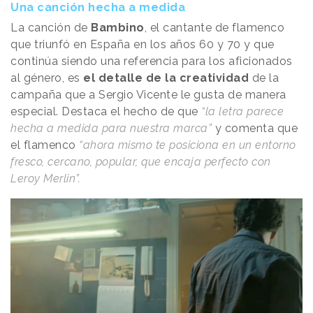
Una canción hecha a medida
La canción de
Bambino
, el cantante de flamenco
que triunfó en España en los años 60 y 70 y que
continúa siendo una referencia para los aficionados
al género, es
el detalle de la creatividad
de la
campaña que a Sergio Vicente le gusta de manera
especial. Destaca el hecho de que
“la letra parece
hecha a medida para nuestra marca”
y comenta que
el flamenco
“ahora mismo te posiciona en un entorno
fresco, cercano, popular, que encaja perfecto con
Leroy Merlin”.