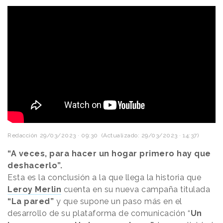
Redacción
29/03/2023 · 09:30
(Actualizado: 29/03/2023 · 14:37)
“A veces, para hacer un hogar primero hay que
deshacerlo”.
Esta es la conclusión a la que llega la historia que
Leroy Merlin
cuenta en su nueva campaña titulada
“La pared”
y que supone un paso más en el
desarrollo de su plataforma de comunicación “
Un