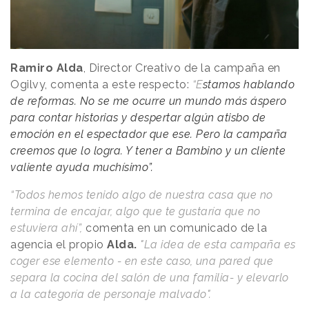
Ramiro Alda
, Director Creativo de la campaña en
Ogilvy, comenta a este respecto:
“E
stamos hablando
de reformas. No se me ocurre un mundo más áspero
para contar historias y despertar algún atisbo de
emoción en el espectador que ese. Pero la campaña
creemos que lo logra. Y tener a Bambino y un cliente
valiente ayuda muchísimo”.
“Todos hemos tenido algo de nuestra casa que no
termina de encajar, algo que te gustaría que no
estuviera ahí”,
comenta en un comunicado de la
agencia el propio
Alda.
"
La idea de esta campaña es
coger ese elemento - en este caso, una pared que
separa la cocina del salón de una familia- y elevarlo
a la categoría de personaje malvado".