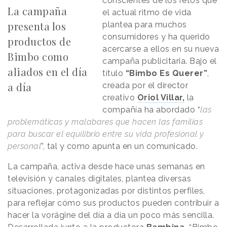
conscientes de los retos que
La campaña
el actual ritmo de vida
presenta los
plantea para muchos
consumidores y ha querido
productos de
acercarse a ellos en su nueva
Bimbo como
campaña publicitaria. Bajo el
aliados en el día
título
“Bimbo Es Querer”
,
a día
creada por el director
creativo
Oriol Villar,
la
compañía ha abordado “
las
problemáticas y malabares que hacen las familias
para buscar el equilibrio entre su vida profesional y
personal
”, tal y como apunta en un comunicado.
La campaña, activa desde hace unas semanas en
televisión y canales digitales, plantea diversas
situaciones, protagonizadas por distintos perfiles,
para reflejar cómo sus productos pueden contribuir a
hacer la vorágine del día a día un poco más sencilla.