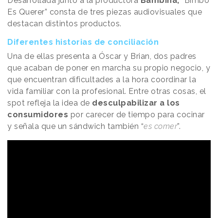
Desarrollada junto a la productora
Bambina,
“Bimbo
Es Querer” consta de tres piezas audiovisuales que
destacan distintos productos.
Diferentes historias de conciliación
Una de ellas presenta a Óscar y Brian, dos padres
que acaban de poner en marcha su propio negocio, y
que encuentran dificultades a la hora coordinar la
vida familiar con la profesional. Entre otras cosas, el
spot refleja la idea de
desculpabilizar a los
consumidores
por carecer de tiempo para cocinar
y señala que un sándwich también “
es comer
”.