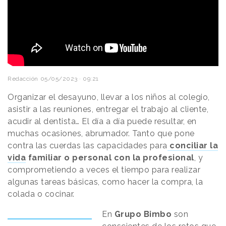
Redacción
05/05/2023 · 09:21
Organizar el desayuno, llevar a los niños al colegio,
asistir a las reuniones, entregar el trabajo al cliente,
acudir al dentista… El día a día puede resultar, en
muchas ocasiones, abrumador. Tanto que pone
contra las cuerdas las capacidades para
conciliar la
vida
familiar o personal con la profesional
, y
comprometiendo a veces el tiempo para realizar
algunas tareas básicas, como hacer la compra, la
colada o cocinar.
En
Grupo Bimbo
son