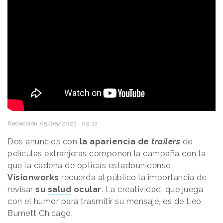
Redacción
05/05/2023 · 09:32
Dos anuncios con
la apariencia de
trailers
de
películas extranjeras componen la campaña con la
que la cadena de ópticas estadounidense
Visionworks
recuerda al público la importancia de
revisar
su
salud
ocular
. La creatividad, que juega
con el humor para trasmitir su mensaje, es de Leo
Burnett Chicago.