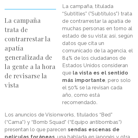
La campaña, titulada
“Subtitles” ("Subtítulos") trata
La campaña
de contrarrestar la apatía de
trata de
muchas personas en torno al
estado de su vista; así, según
contrarrestar la
datos que cita un
apatía
comunicado de la agencia, el
generalizada de
84% de los ciudadanos de
la gente a la hora
Estados Unidos consideran
que
la vista es el sentido
de revisarse la
más importante
, pero solo
vista
el 50% se la revisan cada
año, como está
recomendado.
Los anuncios de Visionworks, titulados “Bed”
(“Cama”) y “Bomb Squad” (“Equipo antibombas”)
presentan lo que parecen
sendas escenas de
películas foráneas
, una hablada en japonés y otra