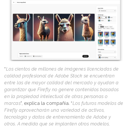
“
Los cientos de millones de imágenes licenciadas de
calidad profesional de Adobe Stock se encuentran
entre las de mayor calidad del mercado y ayudan a
garantizar que Firefly no genere contenidos basados
en la propiedad intelectual de otras personas o
marcas
”, explica la compañía. “
Los futuros modelos de
Firefly aprovecharán una variedad de activos,
tecnología y datos de entrenamiento de Adobe y
otros. A medida que se implanten otros modelos,