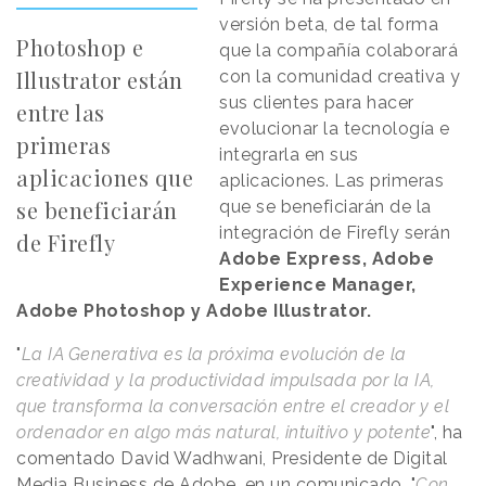
versión beta, de tal forma
Photoshop e
que la compañía colaborará
Illustrator están
con la comunidad creativa y
sus clientes para hacer
entre las
evolucionar la tecnología e
primeras
integrarla en sus
aplicaciones que
aplicaciones. Las primeras
se beneficiarán
que se beneficiarán de la
integración de Firefly serán
de Firefly
Adobe Express, Adobe
Experience Manager,
Adobe Photoshop y Adobe Illustrator.
"
La IA Generativa es la próxima evolución de la
creatividad y la productividad impulsada por la IA,
que transforma la conversación entre el creador y el
ordenador en algo más natural, intuitivo y potente
", ha
comentado David Wadhwani, Presidente de Digital
Media Business de Adobe, en un comunicado. "
Con