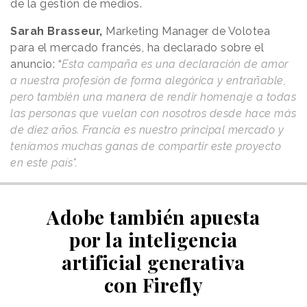
de la gestión de medios.
Sarah Brasseur,
Marketing Manager de Volotea
para el mercado francés, ha declarado sobre el
anuncio: “
Esta campaña es una declaración de amor
a nuestra profesión de forma alegórica y entrañable,
pero también una manera de rendir homenaje a todas
las personas que vuelan con nosotros desde hace más
de diez años. Francia es nuestro principal mercado y
teníamos muchas ganas de compartir este proyecto
en este país".
Adobe también apuesta
por la inteligencia
artificial generativa
con Firefly