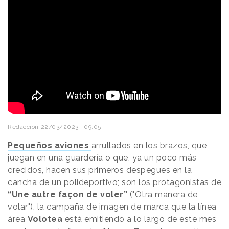
Redacción
22/03/2023 · 09:05
Pequeños aviones
arrullados en los brazos, que
juegan en una guardería o que, ya un poco más
crecidos, hacen sus primeros despegues en la
cancha de un polideportivo; son los protagonistas de
“Une autre façon de voler”
("Otra manera de
volar"), la campaña de imagen de marca que la línea
área
Volotea
está emitiendo a lo largo de este mes