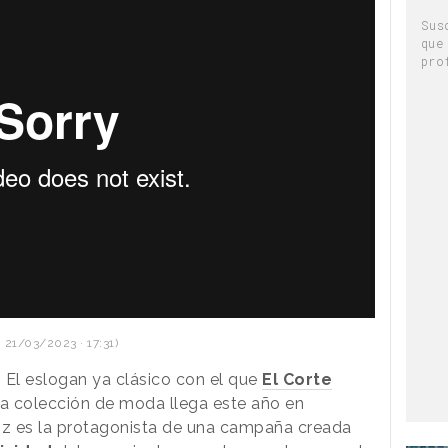
Sus
que
pro
 21/03/2023 · 17:31)
.
El eslogan ya clásico con el que
El Corte
a colección de moda llega este año en
riz es la protagonista de una campaña creada