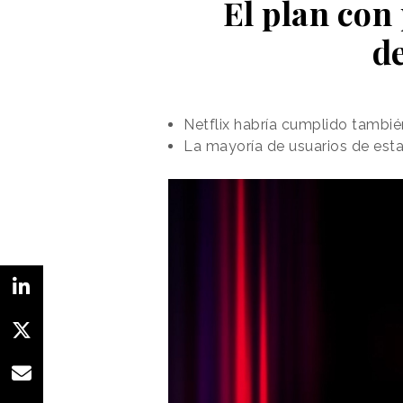
El plan con 
d
Netflix habría cumplido tambié
La mayoría de usuarios de esta