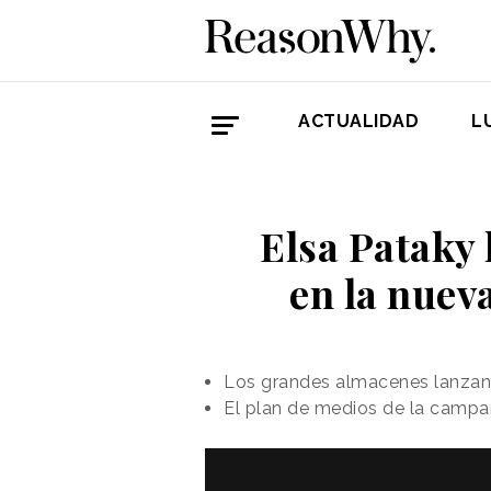
ACTUALIDAD
L
Elsa Pataky 
en la nuev
Los grandes almacenes lanzan 
El plan de medios de la campaña 