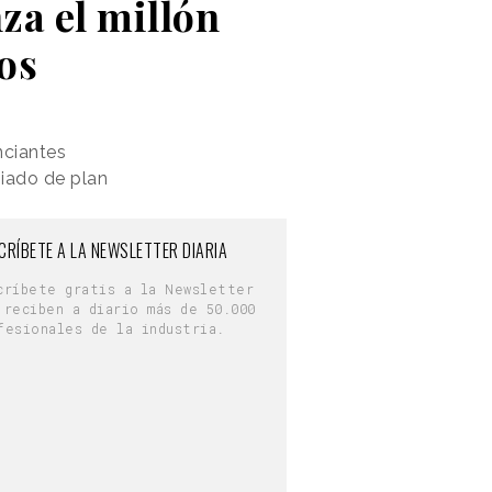
nza el millón
os
nciantes
biado de plan
CRÍBETE A LA NEWSLETTER DIARIA
críbete gratis a la Newsletter
 reciben a diario más de 50.000
fesionales de la industria.