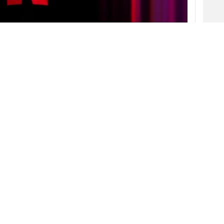
 21/03/2023 · 11:30)
ue el
plan con anuncios
de
Netflix
está
stados Unidos. Según datos internos a los que
 modelo respaldado por publicidad alcanzó
rios activos mensuales
en el mercado
egundo mes. Concretamente, la base de
ecido más de un 500% en el primer mes desde su
gundo.
a que Netflix ha cumplido con las
entregas de
os anunciantes
. Esto supone un cambio de
rimeras semanas activos, los anunciantes
V
no estaba cumpliendo con las garantías de