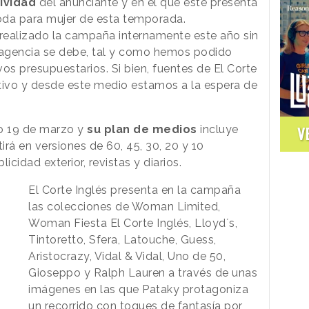
ividad
del anunciante y en el que este presenta
oda para mujer de esta temporada.
 realizado la campaña internamente este año sin
a agencia se debe, tal y como hemos podido
vos presupuestarios. Si bien, fuentes de El Corte
ivo y desde este medio estamos a la espera de
o 19 de marzo y
su plan de medios
incluye
V
irá en versiones de 60, 45, 30, 20 y 10
icidad exterior, revistas y diarios.
El Corte Inglés presenta en la campaña
las colecciones de Woman Limited,
Woman Fiesta El Corte Inglés, Lloyd´s,
Tintoretto, Sfera, Latouche, Guess,
Aristocrazy, Vidal & Vidal, Uno de 50,
Gioseppo y Ralph Lauren a través de unas
imágenes en las que Pataky protagoniza
un recorrido con toques de fantasía por