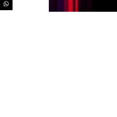
Redacción
21/03/2023 · 09:36
(Actualizado:
Tras un arranque lento, parece q
cogiendo impulso, al menos en E
ha tenido acceso
Bloomberg
, el
alrededor de
un millón de usua
estadounidense después de su s
usuarios de dicho plan habría cr
lanzamiento y otro 50% en el se
Asimismo, el citado medio apunt
impresiones previstas para l
rumbo después de que tras las p
compartieran que la plataforma 