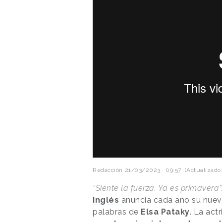
Redacción
21/03/2023 · 09:57
(Actualizado:
“Siente la fuerza. Ya es primavera”
Inglés
anuncia cada año su nuev
palabras de
Elsa Pataky
. La act