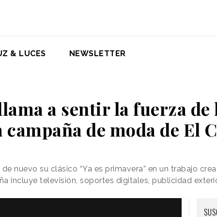
UZ & LUCES
NEWSLETTER
llama a sentir la fuerza de
a campaña de moda de El C
de nuevo su clásico “Ya es primavera” en un trabajo cre
incluye televisión, soportes digitales, publicidad exterior
SUS