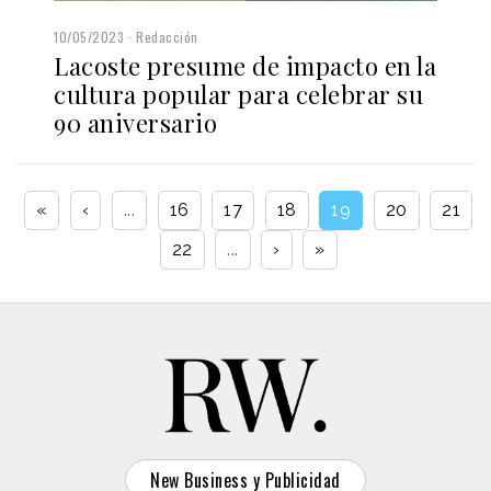
10/05/2023
Redacción
Lacoste presume de impacto en la
cultura popular para celebrar su
90 aniversario
«
‹
...
16
17
18
19
20
21
22
...
›
»
New Business y Publicidad