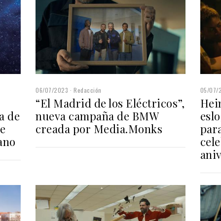
06/07/2023
Redacción
05/07/
“El Madrid de los Eléctricos”,
Hei
a de
nueva campaña de BMW
esl
de
creada por Media.Monks
par
ano
cele
ani