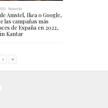
2023
Redacción
de Amstel, Ikea o Google,
re las campañas más
aces de España en 2022,
ún Kantar
›
»