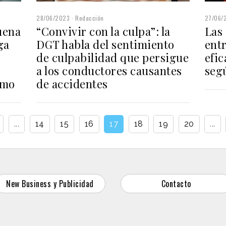
27/06/
28/06/2023
Redacción
Las 
uena
“Convivir con la culpa”: la
ent
ga
DGT habla del sentimiento
efic
de culpabilidad que persigue
seg
a los conductores causantes
umo
de accidentes
...
14
15
16
17
18
19
20
...
New Business y Publicidad
Contacto