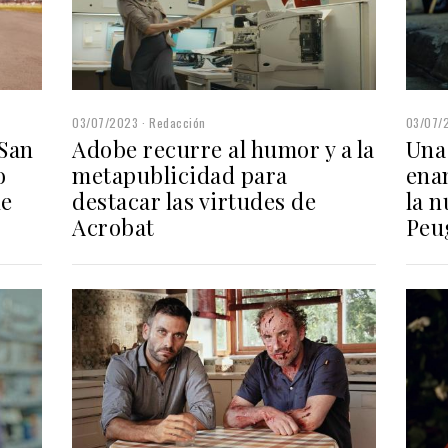
03/07/2023
Redacción
03/07/
 San
Adobe recurre al humor y a la
Una
o
metapublicidad para
ena
de
destacar las virtudes de
la 
Acrobat
Peu