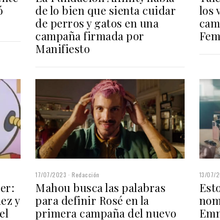
los 
ó
de lo bien que sienta cuidar
cam
de perros y gatos en una
Fem
campaña firmada por
Manifiesto
17/07/2023
Redacción
13/07/
Mahou busca las palabras
er:
Esto
para definir Rosé en la
ez y
nom
primera campaña del nuevo
el
Em