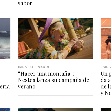
sabor
11/07/2023
Redacción
07/07/
“Hacer una montaña”:
Un p
Nestea lanza su campaña de
da a
ería
verano
de 
y N