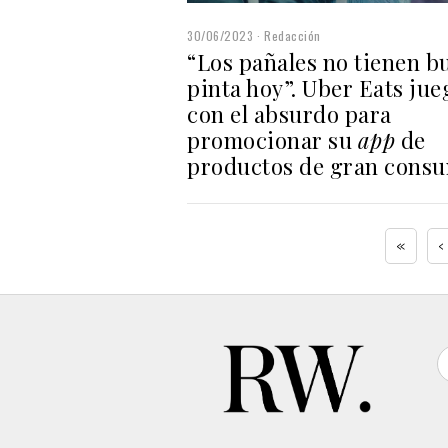
30/06/2023
Redacción
“Los pañales no tienen b
pinta hoy”. Uber Eats jue
con el absurdo para
promocionar su
app
de
productos de gran cons
«
‹