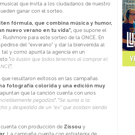
usical que invita a los ciudadanos de nuestro
pueden ganar con el sorteo.
iten fórmula, que combina música y humor,
un nuevo verano en tu vida”,
que supone el
a. Rushmore para este sorteo de la ONCE. En
pedirse del “exverano” y dar la bienvenida al
, tal y como apunta la agencia en un
V
sto "
la ilusión que todos tenemos al comprar el
 ONCE
".
s que resultaron exitosos en las campañas
na fotografía colorida y una edición muy
apuntan que la canción cuenta con unos
increíblemente pegadiza
”. “
Se suma a la
cho y despedida de un “ex” que acaban siendo
” cuenta con producción de
Zissou
y
ar.
La campaña cuenta con estrategia de