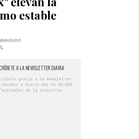
" elevan la
umo estable
elevisión
9%
CRÍBETE A LA NEWSLETTER DIARIA
críbete gratis a la Newsletter
 reciben a diario más de 50.000
fesionales de la industria.