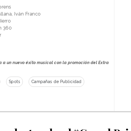
lorens
llana, Iván Franco
ierro
n 360
r
a a un nuevo éxito musical con la promoción del Extra
Spots
Campañas de Publicidad