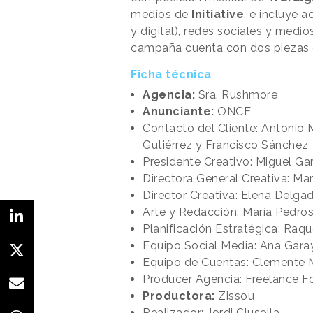
medios de
Initiative
, e incluye a
y digital), redes sociales y medio
campaña cuenta con dos piezas 
Ficha técnica
Agencia:
Sra. Rushmore
Anunciante:
ONCE
Contacto del Cliente: Antonio M
Gutiérrez y Francisco Sánchez
Presidente Creativo: Miguel Ga
Directora General Creativa: Ma
Director Creativa: Elena Delga
Arte y Redacción: María Pedro
Planificación Estratégica: Raq
Equipo Social Media: Ana Gara
Equipo de Cuentas: Clemente M
Producer Agencia: Freelance F
Productora:
Zissou
Realizador: Jordi Clusella