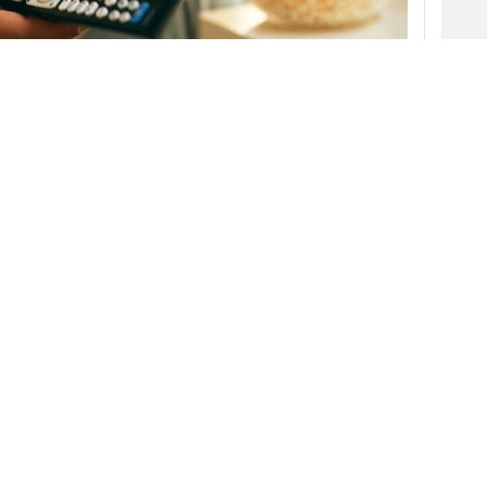
campaña política y el proceso electoral
, así
internacionales le ha valido a la
televisión
una
e consumo, tanto en comparación con el mes
riodo del ejercicio anterior. Además, la
ionado a
La1 de RTVE
como la segunda cadena
tena 3
que ha continuado liderando en un mes
de la emisión de un millón de anuncios.
Así se deduce del informe mensual de
audiencias de
Barlovento,
elaborado con
datos de
Kantar.
En él se recoge que
V
cada persona dedicó un promedio de