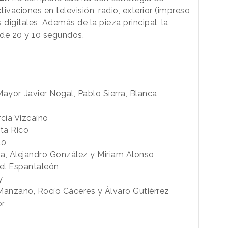
ctivaciones en televisión, radio, exterior (impreso
s digitales, Además de la pieza principal, la
de 20 y 10 segundos.
ayor, Javier Nogal, Pablo Sierra, Blanca
rcía Vizcaíno
rta Rico
do
sa, Alejandro González y Miriam Alonso
uel Espantaleón
y
anzano, Rocío Cáceres y Álvaro Gutiérrez
or