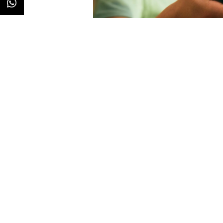
Redacción
01/08/2023 · 10:55
Un mes de julio marcado por
la 
como por los eventos deportivos 
evolución estable en términos d
pasado como respecto al mismo pe
cobertura de todo ello ha posic
con más audiencia, detrás de
An
que se ha quedado a las puertas 
El consumo diario por
persona se ha situado