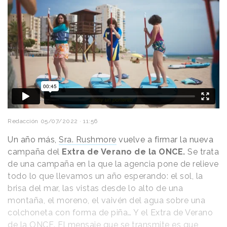
Redacción
05/07/2022 · 11:56
Un año más,
Sra. Rushmore
vuelve a firmar la nueva
campaña del
Extra de Verano de la ONCE.
Se trata
de una campaña en la que la agencia pone de relieve
todo lo que llevamos un año esperando: el sol, la
brisa del mar, las vistas desde lo alto de una
montaña, el moreno, el vaivén del agua sobre una
colchoneta con forma de piña… Y el Extra de Verano
de la ONCE. El mensaje que se transmite es que,