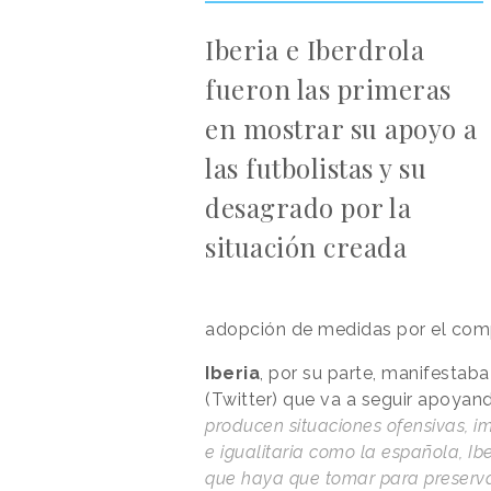
Iberia e Iberdrola
fueron las primeras
en mostrar su apoyo a
las futbolistas y su
desagrado por la
situación creada
adopción de medidas por el comp
Iberia
, por su parte, manifestab
(Twitter) que va a seguir apoyand
producen situaciones ofensivas, 
e igualitaria como la española, I
que haya que tomar para preservar