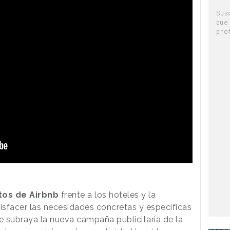
Sus
que
pro
ntos de
Airbnb
frente a los hoteles y la
sfacer las necesidades concretas y específicas
ue subraya la nueva campaña publicitaria de la