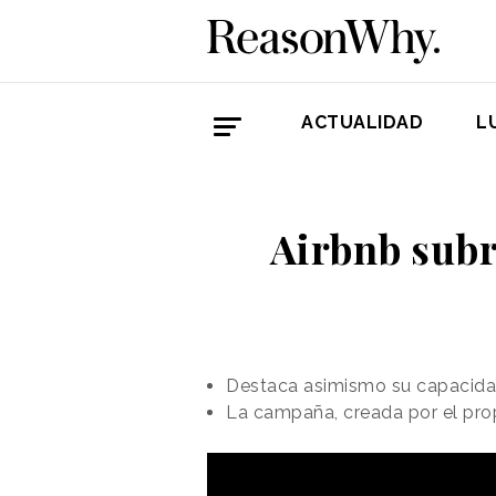
ACTUALIDAD
L
Airbnb subra
Destaca asimismo su capacidad 
La campaña, creada por el prop