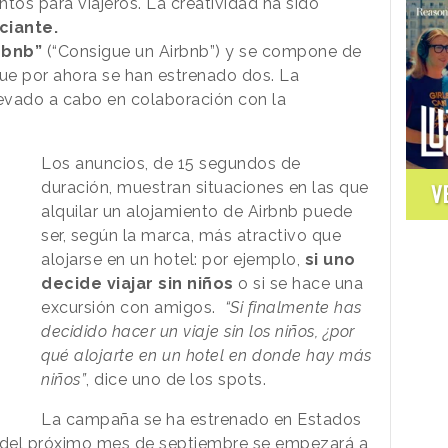
tos para viajeros. La creatividad ha sido
ciante.
irbnb”
(“Consigue un Airbnb”) y se compone de
que por ahora se han estrenado dos. La
levado a cabo en colaboración con la
Los anuncios, de 15 segundos de
duración, muestran situaciones en las que
V
alquilar un alojamiento de Airbnb puede
ser, según la marca, más atractivo que
alojarse en un hotel: por ejemplo,
si uno
decide viajar sin niños
o si se hace una
excursión con amigos.
“Si finalmente has
decidido hacer un viaje sin los niños, ¿por
qué alojarte en un hotel en donde hay más
niños”
, dice uno de los spots.
La campaña se ha estrenado en Estados
o del próximo mes de septiembre se empezará a