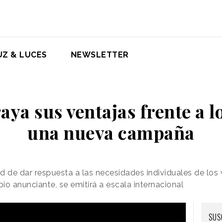
UZ & LUCES
NEWSLETTER
ya sus ventajas frente a l
una nueva campaña
de dar respuesta a las necesidades individuales de los 
io anunciante, se emitirá a escala internacional
SUS