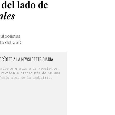
del lado de
ales
utbolistas
rte del CSD
CRÍBETE A LA NEWSLETTER DIARIA
críbete gratis a la Newsletter
 reciben a diario más de 50.000
fesionales de la industria.