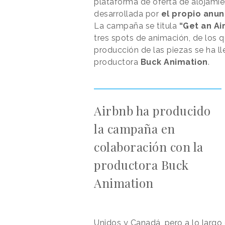
plataforma de oferta de alojamien
desarrollada por
el propio anun
La campaña se titula
“Get an A
tres spots de animación, de los 
producción de las piezas se ha l
productora
Buck Animation
.
Airbnb ha producido
la campaña en
colaboración con la
productora Buck
Animation
Unidos y Canadá, pero a lo larg