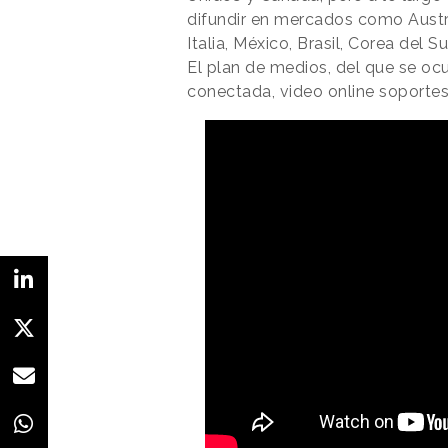
difundir en mercados como Austra
Italia, México, Brasil, Corea del S
El plan de medios, del que se oc
conectada, video online soportes 