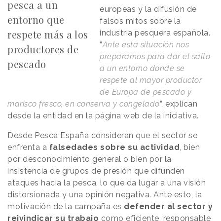
pesca a un
europeas y la difusión de
entorno que
falsos mitos sobre la
respete más a los
industria pesquera española.
“
Ante esta situación nos
productores de
preparamos para dar el salto
pescado
a un entorno donde se
respete al mayor productor
de Europa de pescado y
marisco fresco, en conserva y congelado
”, explican
desde la entidad en la página web de la iniciativa.
Desde Pesca España consideran que el sector se
enfrenta a
falsedades sobre su actividad
, bien
por desconocimiento general o bien por la
insistencia de grupos de presión que difunden
ataques hacia la pesca, lo que da lugar a una visión
distorsionada y una opinión negativa. Ante esto, la
motivación de la campaña es
defender al sector y
reivindicar su trabajo
como eficiente, responsable