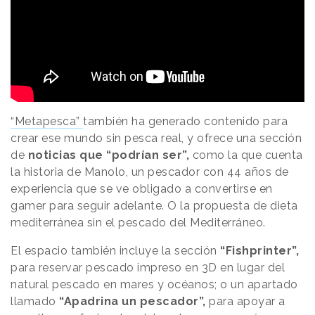
“Metapesca”
también ha generado contenido para
crear ese mundo sin pesca real, y ofrece una sección
de
noticias que “podrían ser”,
como la que cuenta
la historia de Manolo, un pescador con 44 años de
experiencia que se ve obligado a convertirse en
gamer para seguir adelante. O la propuesta de dieta
mediterránea sin el pescado del Mediterráneo.
El espacio también incluye la sección
“Fishprinter”,
para reservar pescado impreso en 3D en lugar del
natural pescado en mares y océanos; o un apartado
llamado
“Apadrina un pescador”,
para apoyar a