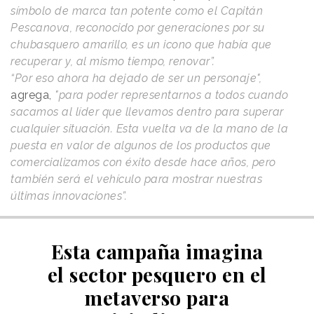
símbolo de marca tan potente como el Capitán
Pescanova, reconocido por generaciones por su
chubasquero amarillo, es un icono que había que
recuperar y, al mismo tiempo, renovar”.
“Por eso ahora ha dejado de ser un personaje",
agrega,
"para poder representarnos a todos cuando
sacamos al líder que llevamos dentro para superar
cualquier situación. Esta vuelta va de la mano de la
puesta en valor de algunos de los productos que
comercializamos con éxito desde hace años, pero
también será el vehículo para mostrar nuestras
últimas innovaciones”.
Esta campaña imagina
el sector pesquero en el
metaverso para