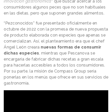
innovación gastronómica
” que buscar acercar a los
consumidores algunos peces que no son habituales
en las dietas, pero que suponen grandes alimentos.
“Pezconocidos” fue presentado oficialmente en
octubre de 2022 con la promesa de nueva propuesta
de producto elaborada con especies que apenas se
comercializan. Así, el planteamiento era que el chef
Ángel León creara
nuevas formas de consumir
dichas especies
, mientras que Pescanova se
encargaría de fabricar dichas recetas a gran escala
para hacerlas accesibles a todos los consumidores.
Por su parte, la misión de Compass Group sería
ponerlas en los menús que ofrece en sus servicios de
gastronomía.