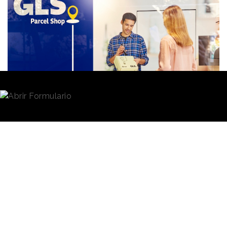
Redacción
14/06/2023 · 11:00
GLS Spain
se ha sumado a los proveedores de
servicios de paquetería de
Wallapop
como parte de
una
colaboración estratégica que busca facilitar a
los usuarios de la aplicación el acceso a la red de la
compañía logística, con más de 5.300 puntos de
conveniencia Parcel Shop que se presentan como
una
alternativa a la recogida y entrega en el
domicilio.