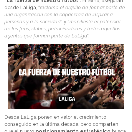
“La fuerza de nuestro fútbol”.
El lema, aseguran
desde LaLiga, “
reclama el orgullo de formar parte de
una organización con la capacidad de inspirar a
personas y a la sociedad
” y “
manifiesta el potencial
de los fans, clubes, patrocinadores y todos aquellos
agentes que forman parte de LaLiga
”.
Desde LaLiga ponen en valor el crecimiento
conseguido en la última década, pero comparten
que el nuevo
posicionamiento estratégico
busca