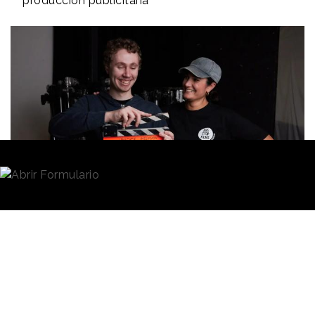
producción publicitaria
Redacción
05/06/2023 · 09:46
La multinacional
Unilever
ha hecho público un
compromiso llamado
“Believe in talent"
(“Cree en
el talento”) por el cual se incluirá al menos a una
persona con discapacidad en los equipos de
producción de los anuncios y trabajos publicitarios