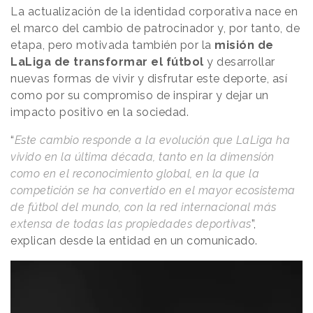
La actualización de la identidad corporativa nace en
el marco del cambio de patrocinador y, por tanto, de
etapa, pero motivada también por la
misión de
LaLiga de transformar el fútbol
y desarrollar
nuevas formas de vivir y disfrutar este deporte, así
como por su compromiso de inspirar y dejar un
impacto positivo en la sociedad.
“
Este cambio responde a la evolución que LaLiga ha
vivido en la última década, tanto en la dimensión
como en el reconocimiento global, en la que la
competición se ha convertido en el mayor ecosistema
de fútbol del mundo, con la red internacional más
extensa de todas las propiedades deportivas
”,
explican desde la entidad en un comunicado.