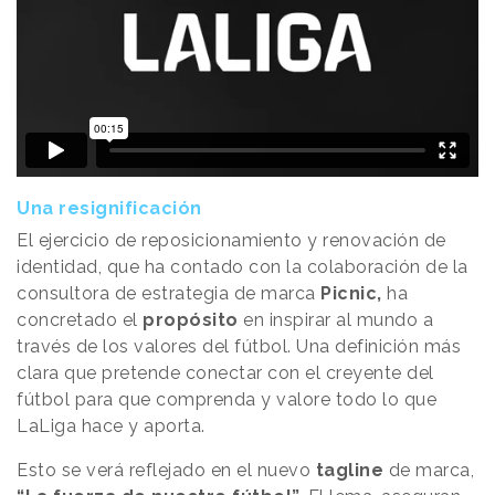
Una resignificación
El ejercicio de reposicionamiento y renovación de
identidad, que ha contado con la colaboración de la
consultora de estrategia de marca
Picnic,
ha
concretado el
propósito
en inspirar al mundo a
través de los valores del fútbol. Una definición más
clara que pretende conectar con el creyente del
fútbol para que comprenda y valore todo lo que
LaLiga hace y aporta.
Esto se verá reflejado en el nuevo
tagline
de marca,