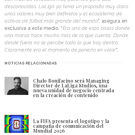
desconocidas. LaLiga ya tenía un propósito muy claro,
unos valores muy bien definidos y el ecosistema de
activos de fútbol más grande del mundo
”, asegura en
exclusiva a este medio. “
Era uno de esos casos donde
una marca hace mucho más de lo que cuenta. Donde
desde fuera no se percibe todo lo que hay dentro.
Claramente era el momento de ponerlo en valor
”.
NOTICIAS RELACIONADAS
Chalo Bonifacino será Managing
Director de LaLiga Studios, una
nueva unidad de negocio centrada
en la creación de contenido
La FIFA presenta el logotipo y la
campaña de comunicación del
Mundial 2026