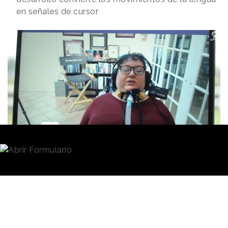
en señales de cursor
Redacción
22/06/2023 · 20:02
Reconocer aquellas ideas, proyectos o campañas
asociadas “
a la innovación, la disrupción o la
transformación
" es el propósito de la categoría
Innovation
del Festival Internacional de Creatividad