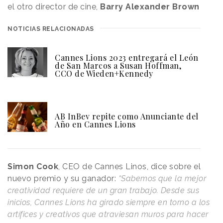
el otro director de cine,
Barry Alexander Brown
NOTICIAS RELACIONADAS
Cannes Lions 2023 entregará el León
de San Marcos a Susan Hoffman,
CCO de Wieden+Kennedy
AB InBev repite como Anunciante del
Año en Cannes Lions
Simon Cook
, CEO de Cannes Linos, dice sobre el
nuevo premio y su ganador:
“Sabemos que la mejor
creatividad requiere de un gran trabajo. Desde sus
inicios, Cannes Lions ha girado siempre en torno a los
artífices y creativos que atraviesan muros para hacer