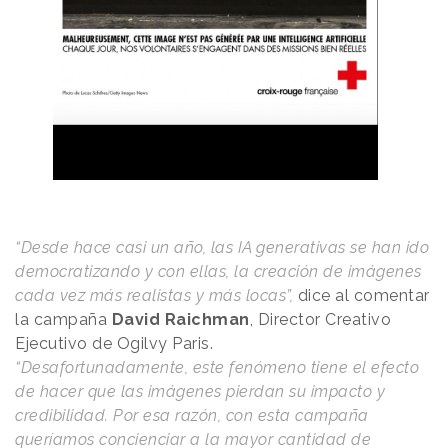
“Desde hace casi un año, las IA generativas se han ido
democratizando y con ellas, la creación de imágenes
cada vez más realistas y más locas”,
dice al comentar
la campaña
David Raichman
, Director Creativo
Ejecutivo de Ogilvy Paris.
“Desafortunadamente, este fenómeno tiene el efecto
de hacer que las imágenes pierdan su impacto y
credibilidad. Por esa razón, con esta campaña
queríamos concienciar a la mayor cantidad de