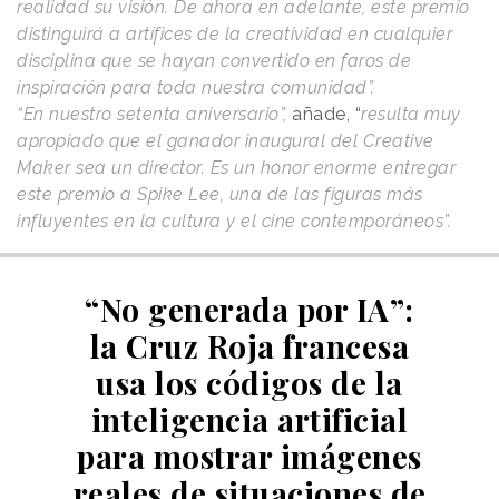
realidad su visión. De ahora en adelante, este premio
distinguirá a artífices de la creatividad en cualquier
disciplina que se hayan convertido en faros de
inspiración para toda nuestra comunidad”.
“En nuestro setenta aniversario”,
añade, “
resulta muy
apropiado que el ganador inaugural del Creative
Maker sea un director. Es un honor enorme entregar
este premio a Spike Lee, una de las figuras más
influyentes en la cultura y el cine contemporáneos”.
“No generada por IA”:
la Cruz Roja francesa
usa los códigos de la
inteligencia artificial
para mostrar imágenes
reales de situaciones de