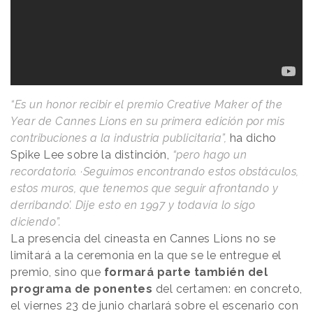
“Es un honor recibir el premio Creative Maker of the
Year de Cannes Lions en su primera edición por mis
contribuciones a la industria publicitaria”,
ha dicho
Spike Lee sobre la distinción,
“pero hago un
recordatorio. ·Seguimos encontrando estos obstáculos,
estos muros, que tenemos que seguir afrontando y
derribando’. Dije esto en 1997 y todavía lo sigo
diciendo”.
La presencia del cineasta en Cannes Lions no se
limitará a la ceremonia en la que se le entregue el
premio, sino que
formará parte también del
programa de ponentes
del certamen: en concreto,
el viernes 23 de junio charlará sobre el escenario con