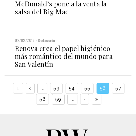
McDonald’s pone a la venta la
salsa del Big Mac
02/02/2015
Redacción
Renova crea el papel higiénico
más romántico del mundo para
San Valentín
«
‹
...
53
54
55
56
57
58
59
...
›
»