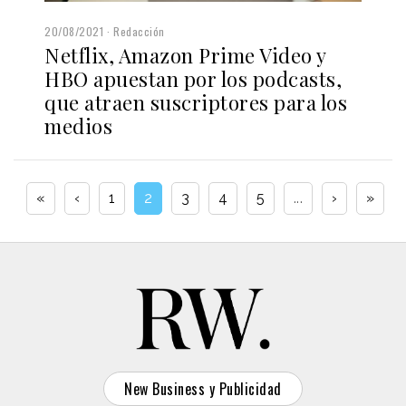
20/08/2021
Redacción
Netflix, Amazon Prime Video y
HBO apuestan por los podcasts,
que atraen suscriptores para los
medios
«
‹
1
2
3
4
5
...
›
»
New Business y Publicidad