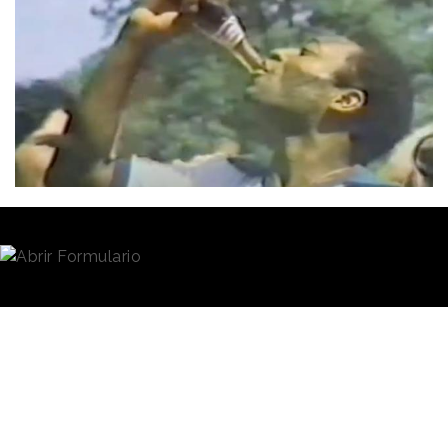
Redacción
30/12/2022 · 12:23
La figura de Pelé ees sinónimo de
fútbol
. Su
nombre, mundialmente conocido desde finales de
los años 50 del siglo pasado, evoca el juego de un
modo que seguramente no igualan el de los
restantes dioses del Olimpo de este deporte. Único
ganador de tres Mundiales, primer futbolista de fama
planetaria, autor de jugadas geniales y míticas,
Edson Arantes do Nascimento, Pelé, falleció
ayer, 29 de diciembre,
como consecuencia de un