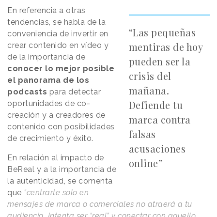
En referencia a otras
tendencias, se habla de la
“Las pequeñas
conveniencia de invertir en
mentiras de hoy
crear contenido en vídeo y
de la importancia de
pueden ser la
conocer lo mejor posible
crisis del
el panorama de los
mañana.
podcasts
para detectar
Defiende tu
oportunidades de co-
creación y a creadores de
marca contra
contenido con posibilidades
falsas
de crecimiento y éxito.
acusaciones
En relación al impacto de
online”
BeReal y a la importancia de
la autenticidad, se comenta
que
“centrarte solo en
mensajes de marca o comerciales no atraerá a tu
audiencia. Intenta ser “real” y conectar con aquello