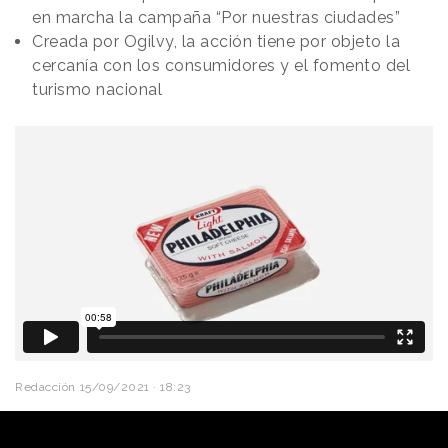
en marcha la campaña “Por nuestras ciudades”
Creada por Ogilvy, la acción tiene por objeto la
cercanía con los consumidores y el fomento del
turismo nacional
Redacción
15/09/2021 · 18:23
¿
Queso Philadelphia
? No, ahora se puede elegir
tomar queso A Coruña, Barcelona, Oviedo, Valladolid,