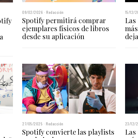
15/12/
09/02/2026
Redacción
Las
Spotify permitirá comprar
tify
más
ejemplares físicos de libros
deja
desde su aplicación
a
23/12/
27/05/2025
Redacción
Las
Spotify convierte las playlists