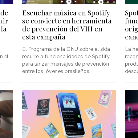
Escuchar música en Spotify
 de
Spo
se convierte en herramienta
uir
func
de prevención del VIH en
 la
ori
esta campaña
can
El Programa de la ONU sobre el sida
La he
recurre a funcionalidades de Spotify
n el
reco
para lanzar mensajes de prevención
n
produ
entre los jóvenes brasileños.
descu