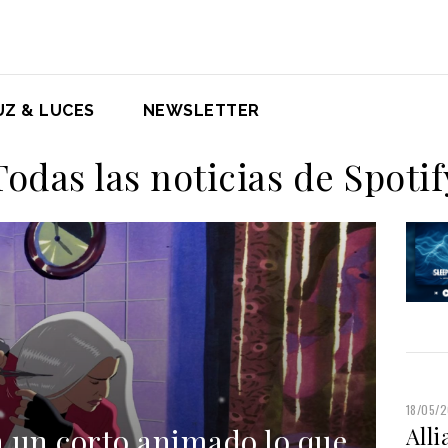
UZ & LUCES
NEWSLETTER
Todas las noticias de Spotif
18/05/
n un corto animado lo que
Alli