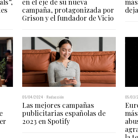
ls”,
más
en el eje de su nueva
les
dej
campaña, protagonizada por
Grison y el fundador de Vicio
05/04/2024
Redacción
05/03/
Las mejores campañas
Eur
e
publicitarias españolas de
más
er
2023 en Spotify
abus
agr
la t