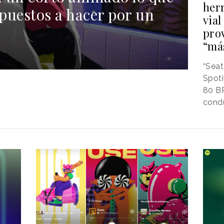
her
spuestos a hacer por un
via
pro
“má
“Seat
Spoti
80 B
cond