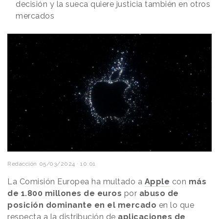
decisión y la sueca quiere justicia también en otros
mercados
Redacción
05/03/2024 · 10:01
La Comisión Europea ha multado a
Apple
con
más
de 1.800 millones de euros
por
abuso de
posición dominante en el mercado
en lo que
respecta a la distribución de
aplicaciones de