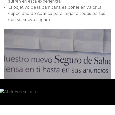
sufren en esta experiencia
El objetivo de la campaña es poner en valor la
capacidad de Abanca para llegar a todas partes
con su nuevo seguro
Redacción
05/03/2024 · 09:44
El de los
seguros de
salud
es un mercado muy
competitivo. Pero desde
Abanca
han decidido dar