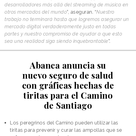
desarrolladores más allá del streaming de música en
otros mercados del mundo
”, aseguran. “
Nuestro
trabajo no terminará hasta que logremos asegurar un
mercado digital verdaderamente justo en todas
partes y nuestro compromiso de ayudar a que esto
sea una realidad siga siendo inquebrantable
”.
Abanca anuncia su
nuevo seguro de salud
con gráficas hechas de
tiritas para el Camino
de Santiago
Los peregrinos del Camino pueden utilizar las
tiritas para prevenir y curar las ampollas que se