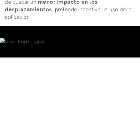
de buscar un
menor impacto en los
desplazamientos,
pretende incentivar el uso de la
aplicación.
Así, sólo para el mercado estadounidense ha creado u
mapa especial con restaurantes locales
en
asociación con la cantante. Se trata principalmente de
locales vegetarianos, como la propia Eilish, en ciudade
como Atlanta, Chicago, Detroit, Los Ángeles, Nashville,
Washington DC o Nueva York.