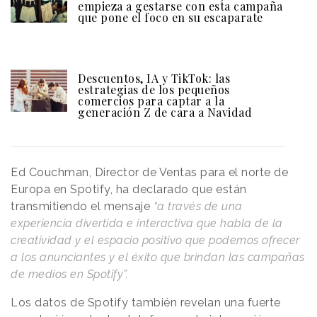
empieza a gestarse con esta campaña
que pone el foco en su escaparate
Descuentos, IA y TikTok: las
estrategias de los pequeños
comercios para captar a la
generación Z de cara a Navidad
Ed Couchman, Director de Ventas para el norte de
Europa en Spotify, ha declarado que están
transmitiendo el mensaje
“a través de una
experiencia divertida e interactiva que habla de la
creatividad y el espacio positivo que podemos ofrecer
a los anunciantes y el éxito que brindan las campañas
de medios en Spotify”.
Los datos de Spotify también revelan una fuerte