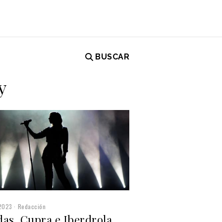
BUSCAR
y
2023
Redacción
as, Cupra e Iberdrola,