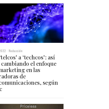
2022
Redacción
‘telcos’ a ‘techcos’: así
á cambiando el enfoque
marketing en las
radoras de
ecomunicaciones, según
c