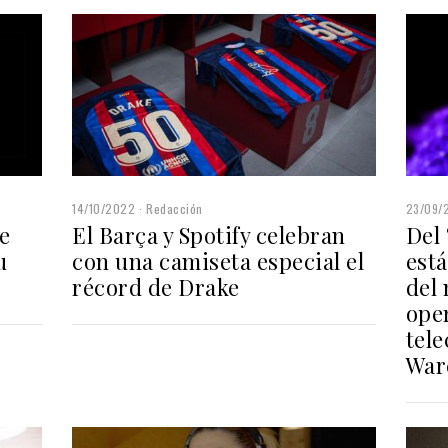
14/10/2022
Redacción
23/09/
e
El Barça y Spotify celebran
Del 
u
con una camiseta especial el
est
récord de Drake
del 
ope
tel
War