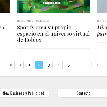
04/05/2022
Redacción
14/02/
va
Spotify crea su propio
Micr
espacio en el universo virtual
patr
de Roblox
«
‹
1
2
3
4
5
...
›
»
New Business y Publicidad
Contacto