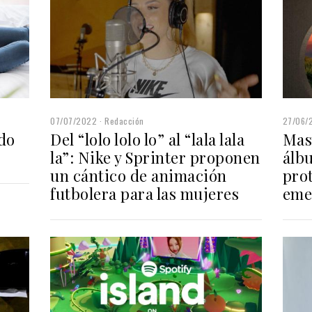
07/07/2022
Redacción
27/06/
ado
Del “lolo lolo lo” al “lala lala
Mas
la”: Nike y Sprinter proponen
álb
un cántico de animación
pro
futbolera para las mujeres
eme