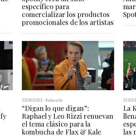
específico para
mar
comercializar los productos
Spot
promocionales de los artistas
27/03/
22/06/2023
Redacción
a
La 
“Digan lo que digan”:
fy
llen
Raphael y Leo Rizzi renuevan
esp
el tema clásico para la
e
las
kombucha de Flax & Kale