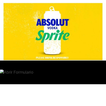
Redacción
17/10/2023 · 09:11
The
Coca-Cola
Company
y
Pernod Ricard
han
puesto en marcha una alianza global para lanzar al
mercado
"Absolut Vodka & Sprite"
, un cóctel
premezclado y listo para tomar que combina el
vodka de la compañía de bebidas espirituosas y la
bebida de lima-limón de la firma de refrescos. Se