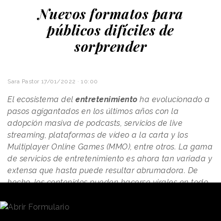
Nuevos formatos para
públicos difíciles de
sorprender
Sara Pastor
17/01/2022 · 10:00
El ecosistema del
entretenimiento
ha evolucionado a
pasos agigantados en los últimos años con la
adopción masiva de podcasts, servicios de live
streaming, plataformas de vídeo a la carta y los
Multiplayer Online Games (MMO), entre otros. La gama
de servicios de entretenimiento es ahora tan variada y
extensa que hasta puede resultar abrumadora. De
hecho, los contenidos pueden hacerse virales en todo
el mundo y tener un enorme impacto cultural sin que
tan siquiera hayamos oído hablar de ellos.