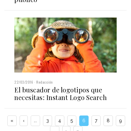
22/03/2016
Redacción
El buscador de logotipos que
necesitas: Instant Logo Search
«
‹
...
3
4
5
6
7
8
9