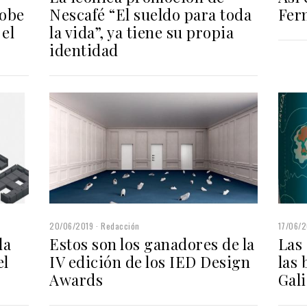
dobe
Nescafé “El sueldo para toda
Fer
 el
la vida”, ya tiene su propia
identidad
20/06/2019
Redacción
17/06/2
la
Estos son los ganadores de la
Las 
el
IV edición de los IED Design
las 
Awards
Gali