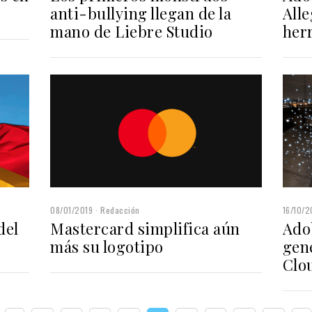
anti-bullying llegan de la
All
mano de Liebre Studio
her
08/01/2019
Redacción
16/10/2
del
Mastercard simplifica aún
Ado
más su logotipo
gen
Clo