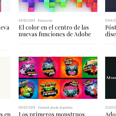
08/05/2019
Redacción
11/04/2
ueva
El color en el centro de las
Pós
nuevas funciones de Adobe
dis
06/02/2019
Soledad_desde Argentina
23/01/
Los primeros monstruos
Ado
s en