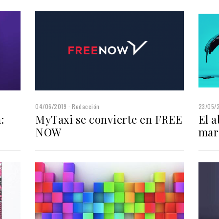
04/06/2019
Redacción
23/05/
:
MyTaxi se convierte en FREE
El 
NOW
mar