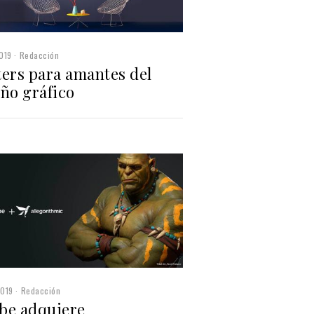
019
Redacción
ters para amantes del
eño gráfico
2019
Redacción
be adquiere