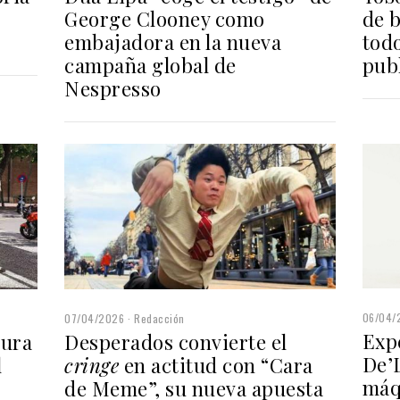
de b
George Clooney como
todo
embajadora en la nueva
pub
campaña global de
Nespresso
06/04/
07/04/2026
Redacción
Expe
tura
Desperados convierte el
De’
l
cringe
en actitud con “Cara
máq
de Meme”, su nueva apuesta