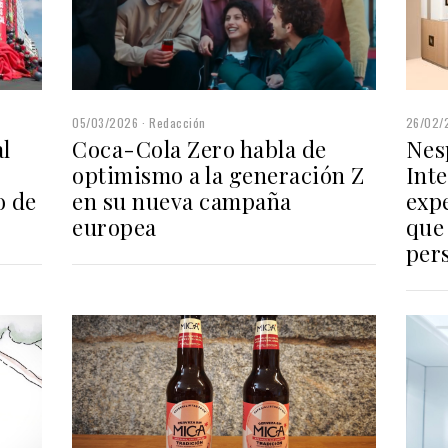
26/02/
05/03/2026
Redacción
l
Nes
Coca-Cola Zero habla de
Inte
optimismo a la generación Z
o de
exp
en su nueva campaña
que
europea
pers