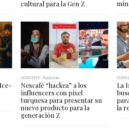
min
cultural para la Gen Z
23/03/
26/03/2026
Redacción
Ice-
La I
Nescafé “hackea” a los
bus
influencers con píxel
par
turquesa para presentar su
la r
nuevo producto para la
generación Z