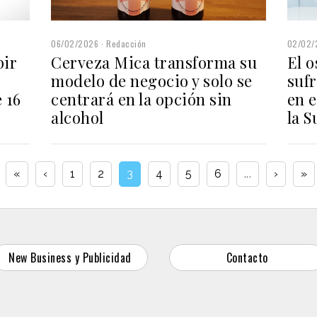
06/02/2026
Redacción
02/02/
Cerveza Mica transforma su
bir
El 
modelo de negocio y solo se
sufr
centrará en la opción sin
 16
en e
alcohol
la 
«
‹
1
2
3
4
5
6
...
›
»
New Business y Publicidad
Contacto