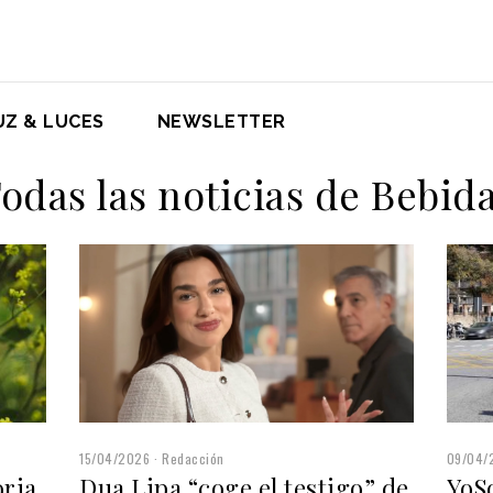
UZ & LUCES
NEWSLETTER
odas las noticias de Bebid
09/04/
15/04/2026
Redacción
oria
YoS
Dua Lipa “coge el testigo” de