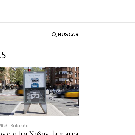
BUSCAR
as
2026
Redacción
oy contra NoSoy: la marca