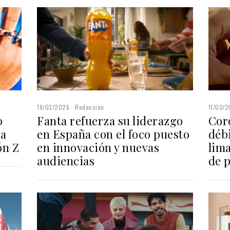
11/03/
19/03/2026
Redacción
Cor
o
Fanta refuerza su liderazgo
débi
ra
en España con el foco puesto
lima
ón Z
en innovación y nuevas
de 
audiencias