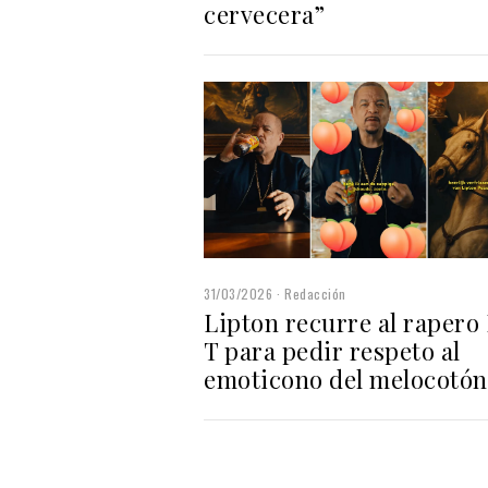
cervecera”
31/03/2026
Redacción
Lipton recurre al rapero 
T para pedir respeto al
emoticono del melocotón