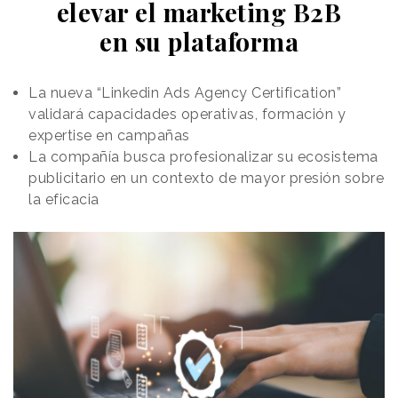
elevar el marketing B2B
en Riva Ca’ di Dio hasta el domingo 10 de mayo,
en su plataforma
invitando a los visitantes a explorar la colección
como si fuera una
galería al aire libre.
La campaña se ha trabajado con
La nueva “Linkedin Ads Agency Certification”
EssenceMediacom Italia.
validará capacidades operativas, formación y
expertise en campañas
La compañía busca profesionalizar su ecosistema
publicitario en un contexto de mayor presión sobre
la eficacia