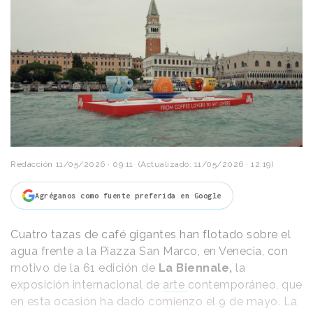
Redacción
11/05/2026 · 09:11
(Actualizado: 11/05/2026 · 12:19)
Agréganos como fuente preferida en Google
Cuatro tazas de café gigantes han flotado sobre el
agua frente a la Piazza San Marco, en Venecia, con
motivo de la 61 edición de
La Biennale,
la
exposición internacional de
arte
contemporáneo, que
en esta ocasión ha dado comienzo el 9 de mayo. La