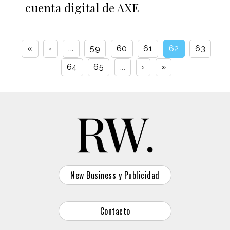
cuenta digital de AXE
«
‹
...
59
60
61
62
63
64
65
...
›
»
New Business y Publicidad
Contacto