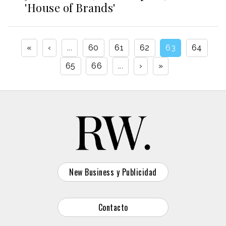
'House of Brands'
«
‹
...
60
61
62
63
64
65
66
...
›
»
New Business y Publicidad
Contacto