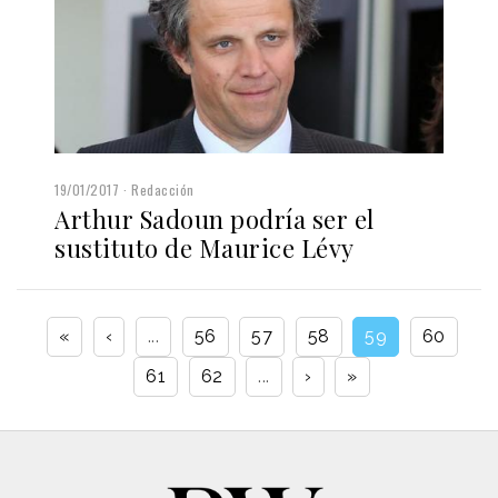
19/01/2017
Redacción
Arthur Sadoun podría ser el
sustituto de Maurice Lévy
«
‹
...
56
57
58
59
60
61
62
...
›
»