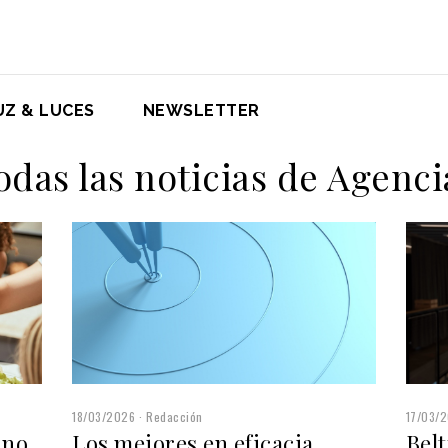
UZ & LUCES
NEWSLETTER
odas las noticias de Agenci
17/03/
18/03/2026
Redacción
ino
Bel
Los mejores en eficacia