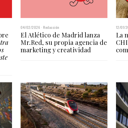
12/01/
04/02/2026
Redacción
La 
bre
El Atlético de Madrid lanza
CHI
tra
Mr.Red, su propia agencia de
com
os
marketing y creatividad
ste