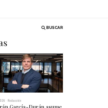
BUSCAR
as
2026
Redacción
trán García-Durán asume