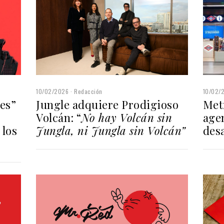
10/02/2026
Redacción
10/02/
Jungle adquiere Prodigioso
Met
es”
Volcán: “
No hay Volcán sin
age
Jungla, ni Jungla sin Volcán”
desa
 los