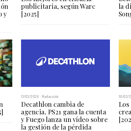
ión
la d
publicitaria, según Warc
o y
Son
[2025]
11/03/2026
Redacción
10/03/
Decathlon cambia de
Los
n
agencia. PS21 gana la cuenta
cre
5]
y Fuego lanza un vídeo sobre
[202
la gestión de la pérdida