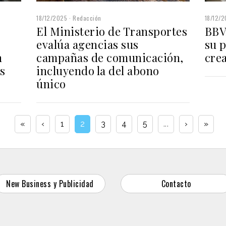
18/12/2025
Redacción
18/12/
El Ministerio de Transportes
BBV
evalúa agencias sus
su p
n
campañas de comunicación,
cre
s
incluyendo la del abono
único
«
‹
1
2
3
4
5
...
›
»
New Business y Publicidad
Contacto