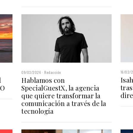
16/02/
09/03/2026
Redacción
Isa
Hablamos con
l
tras
SpecialGuestX, la agencia
NO
dire
que quiere transformar la
comunicación a través de la
tecnología