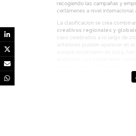
recogiendo las campañas y empr
certámenes a nivel internacional a
La clasificación se crea combina
creativos regionales y global
caso celebrados a lo largo de 2
anteriores pueden aparecer en el 
aunque se lanzaron en 2024, han 
analizado. Los certámenes consi
encuesta a la industria global y 
de Warc.
Entre las campañas
más creativas, Warc
destaca la innovación