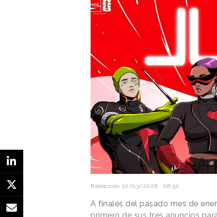
“Spreadbeats”,
de FCB Nueva 
Redacción
10/03/2026 · 08:52
A finales del pasado mes de ene
primero de sus tres anuncios par