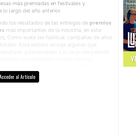
esas más premiadas en festivales y
 lo largo del año anterior.
ndo los resultados de las entregas de
premios
es
más importantes de la industria, en este
025. Como suele ser habitual, campañas de años
listado. Esta edición recoge algunas que,
resultado galardonadas a lo largo del periodo
V
derados se establecen a través de una
la consulta al Consejo asesor de clasificaciones
Acceder al Artículo
Además, la compañía ha identificado tres
aspectos destacados comunes en los
trabajos y las empresas creativas que
conforman la lista. Así, apunta a la
innovación creativa
en diversos tipos de
medios, a la creatividad como palanca de
influencia para impulsar el
cambio en el