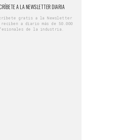
CRÍBETE A LA NEWSLETTER DIARIA
críbete gratis a la Newsletter
 reciben a diario más de 50.000
fesionales de la industria.