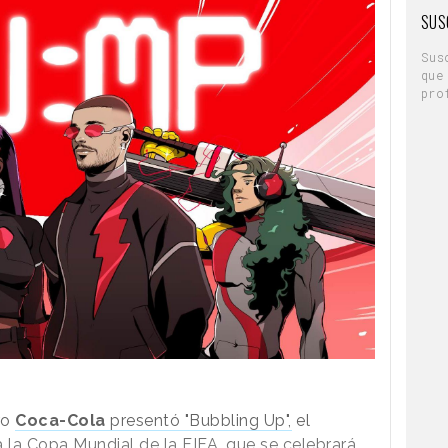
SUS
Sus
que
pro
York para Spotify
ro
Coca-Cola
presentó "Bubbling Up",
el
a la Copa Mundial de la FIFA, que se celebrará