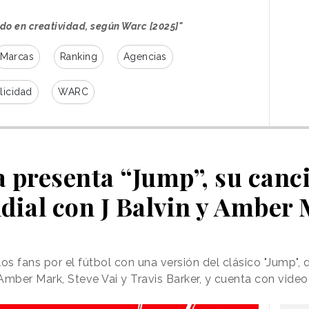
mundo;
y a la creciente exploración de la
creatividad en el
marketing B2B.
do en creatividad, según Warc [2025]"
Marcas
Ranking
Agencias
ás premiadas del mundo
ativa de 2025 fue
"Three words" de Publicis
licidad
WARC
ediante la inclusión de tres palabras, "y violencia
guro en Francia, la compañía ha establecido que
 tuvieran acceso a la reubicación inmediata
 presenta “Jump”, su canci
 idea tuvo tanta repercusión es el contraste entre
encial
”; ha comentado Marco Venturelli,
ial con J Balvin y Amber
cis Conseil, en un comunicado. "
Sirve como
tividad. Demuestra que incluso el producto más
ue no ha evolucionado en siglos, puede
encia
".
os fans por el fútbol con una versión del clásico "Jump",
 Amber Mark, Steve Vai y Travis Barker, y cuenta con video
nseil Paris para AXA