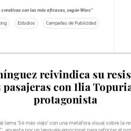
 creativas son las más eficaces, según Warc"
ing
Estudios
Campañas de Publicidad
nguez reivindica su resis
pasajeras con Ilia Topur
protagonista
l lema ‘Sé más viejo’ con una metáfora visual sobre la r
C, apuesta por un lenguaje emocional para reforzar el p