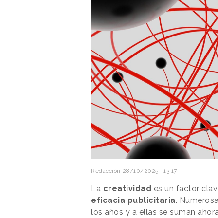
Redacción
28/10/2025 · 13:17
La
creatividad
es un factor cla
eficacia
publicitaria
. Numerosas
los años y a ellas se suman aho