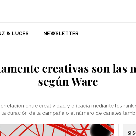
UZ & LUCES
NEWSLETTER
tamente creativas son las 
según Warc
orrelación entre creatividad y eficacia mediante los rank
 la duración de la campaña o el número de canales tambi
SUS