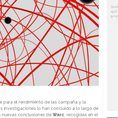
Sus
que
pro
ve para el rendimiento de las campaña y la
 investigaciones lo han concluido a lo largo de
ra nuevas conclusiones de
Warc
, recogidas en el