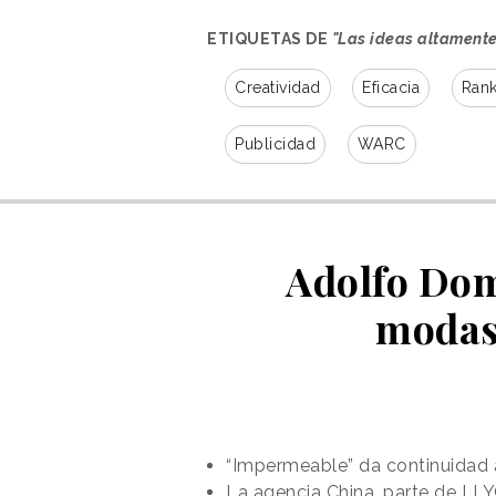
ETIQUETAS DE
"Las ideas altamente
Creatividad
Eficacia
Rank
Publicidad
WARC
Adolfo Domí
modas 
“Impermeable” da continuidad a
La agencia China, parte de LLY