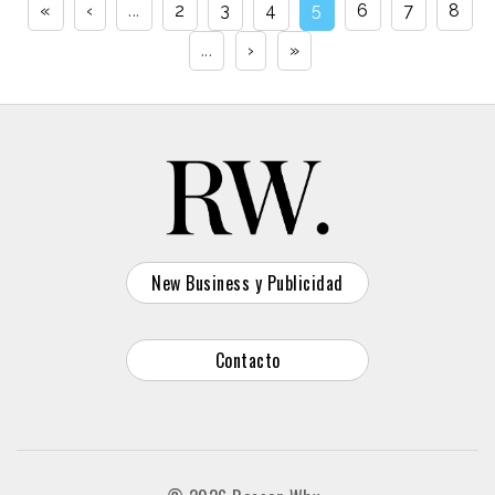
«
‹
...
2
3
4
5
6
7
8
...
›
»
New Business y Publicidad
Contacto