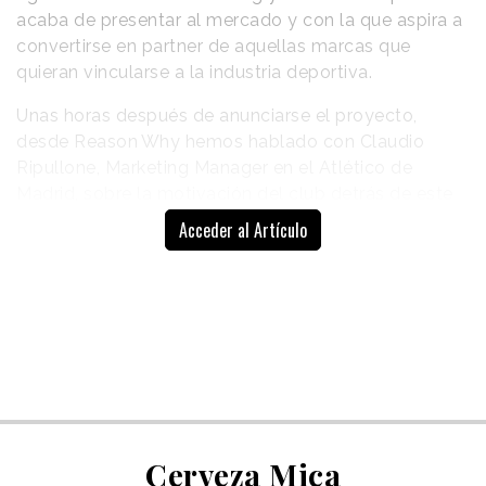
acaba de presentar al mercado y con la que aspira a
convertirse en partner de aquellas marcas que
quieran vincularse a la industria deportiva.
Unas horas después de anunciarse el proyecto,
desde
Reason
.
Why
hemos hablado con Claudio
Ripullone, Marketing Manager en el Atlético de
Madrid, sobre la motivación del club detrás de este
movimiento, lo que esta nueva agencia puede
Acceder al Artículo
aportar al sector, sobre la tendencia a la creación de
agencias in-house y la trayectoria que ha convertido
al club en un referente publicitario.
Los detalles de nuestra conversación con él te los
ofrecemos a continuación.
RW.
¿Por qué lanzar ahora Mr.Red? ¿Cuál es la
motivación?
Cerveza Mica