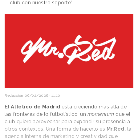
club con nuestro soporte”
Redacción
06/02/2026 · 11:10
El
Atlético de Madrid
está creciendo más allá de
las fronteras de lo futbolístico, un
momentum
que el
club quiere aprovechar para expandir su presencia a
otros contextos. Una forma de hacerlo es
Mr.Red,
la
agencia interna de marketing y creatividad que