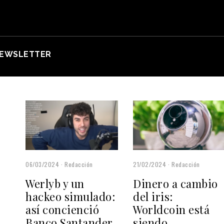
EWSLETTER
06/03/2024
Redacción
21/02/2024
Redacción
Werlyb y un
Dinero a cambio
hackeo simulado:
del iris:
así concienció
Worldcoin está
Banco Santander
siendo