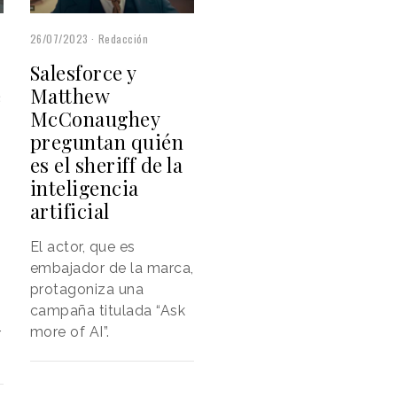
26/07/2023
Redacción
Salesforce y
e
Matthew
McConaughey
preguntan quién
es el sheriff de la
inteligencia
artificial
El actor, que es
embajador de la marca,
protagoniza una
campaña titulada “Ask
more of AI”.
r