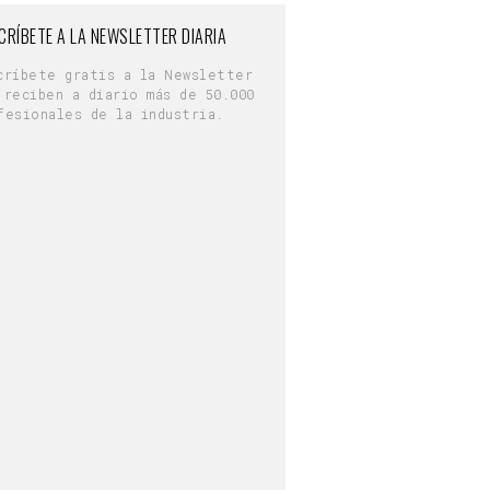
CRÍBETE A LA NEWSLETTER DIARIA
críbete gratis a la Newsletter
 reciben a diario más de 50.000
fesionales de la industria.