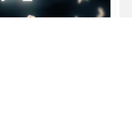
sk
al adquirir
Twitter
era convertir la
es decir, una aplicación que reuniera en un
como mensajería instantánea, llamadas online,
n de documentación, de forma similar a la
ses, el empresario ha estado dando pequeños
ahora se suma, entre otras cosas, un cambio de
 en la red de microblogging, Musk ha dado a
urante años ha identificado a Twitter
más, ha anunciado que el sitio web
X.com,
un
V