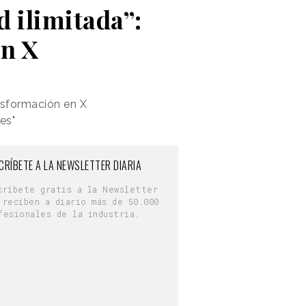
d ilimitada”:
en X
nsformación en X
es"
CRÍBETE A LA NEWSLETTER DIARIA
críbete gratis a la Newsletter
 reciben a diario más de 50.000
fesionales de la industria.