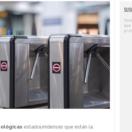
SUS
Sus
que
pro
ológicas
estadounidenses que están la