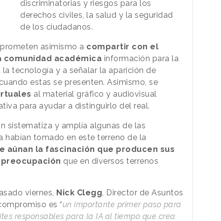
discriminatorias y riesgos para los
derechos civiles, la salud y la seguridad
de los ciudadanos.
mprometen asimismo a
compartir con el
 la comunidad académica
información para la
la tecnología y a señalar la aparición de
 cuando estas se presenten. Asimismo, se
rtuales
al material gráfico y audiovisual
iva para ayudar a distinguirlo del real.
n sistematiza y amplía algunas de las
ya habían tomado en este terreno de la
e aúnan la fascinación que producen sus
a preocupación
que en diversos terrenos
asado viernes,
Nick Clegg
, Director de Asuntos
 compromiso es “
un importante primer paso para
ites responsables para la IA al tiempo que crea