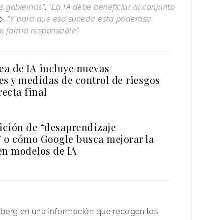
s gobiernos”
.
“La IA debe beneficiar al conjunto
o,
“Y para que eso suceda esta poderosa
de forma responsable”.
ea de IA incluye nuevas
es y medidas de control de riesgos
recta final
ción de “desaprendizaje
 o cómo Google busca mejorar la
en modelos de IA
berg en una información que recogen los