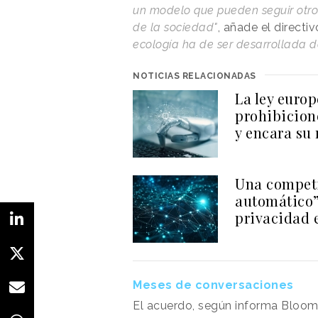
un modelo que pueden seguir otro
de la sociedad"
, añade el directiv
ecología ha de ser desarrollada 
NOTICIAS RELACIONADAS
La ley europ
prohibicion
y encara su 
Una competi
automático”
privacidad 
Meses de conversaciones
El acuerdo, según informa Bloom