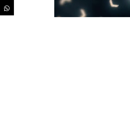
Redacción
24/07/2023 · 09:29
Uno de los objetivos de
Elon Mu
plataforma en una
“super app”,
mismo espacio servicios varios, 
procesamiento de pagos o gestió
china WeChat. En los últimos me
pasos hacia esa meta, a los que 
identidad.
A través de varias publicaciones
conocer que el
pájaro azul
que d
desaparecerá próximamente. Ade