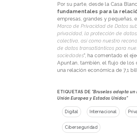
Por su parte, desde la Casa Blan
fundamentales para la relaci
empresas, grandes y pequeñas, en
Marco de Privacidad de Datos su
privacidad, la protección de dato
colectiva, así como nuestro recono
de datos transatlánticos para nue
sociedades
”, ha comentado el ej
Apuntan, también, el flujo de lo
una relación económica de 7,1 bil
ETIQUETAS DE
"Bruselas adopta un 
Unión Europea y Estados Unidos"
Digital
Internacional
Priv
Ciberseguridad