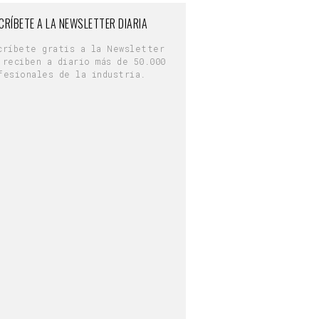
CRÍBETE A LA NEWSLETTER DIARIA
críbete gratis a la Newsletter
 reciben a diario más de 50.000
fesionales de la industria.