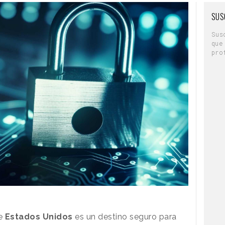
SUS
Sus
que
pro
ue
Estados Unidos
es un destino seguro para