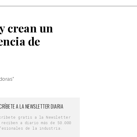
y crean un
encia de
doras”
CRÍBETE A LA NEWSLETTER DIARIA
críbete gratis a la Newsletter
 reciben a diario más de 50.000
fesionales de la industria.