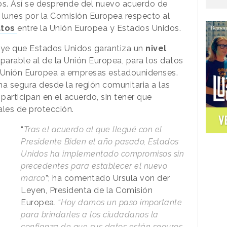
os. Así se desprende del nuevo acuerdo de
lunes por la Comisión Europea respecto al
tos
entre la Unión Europea y Estados Unidos.
uye que Estados Unidos garantiza un
nivel
arable al de la Unión Europea, para los datos
a Unión Europea a empresas estadounidenses.
rma segura desde la región comunitaria a las
rticipan en el acuerdo, sin tener que
ales de protección.
V
“
Tras el acuerdo al que llegué con el
Presidente Biden el año pasado, Estados
Unidos ha implementado compromisos sin
precedentes para establecer el nuevo
marco
”; ha comentado Ursula von der
Leyen, Presidenta de la Comisión
Europea. “
Hoy damos un paso importante
para brindarles a los ciudadanos la
confianza de que sus datos están seguros,