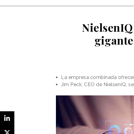
NielsenIQ
gigante
La empresa combinada ofrecerá 
Jim Peck, CEO de NielsenIQ, ser