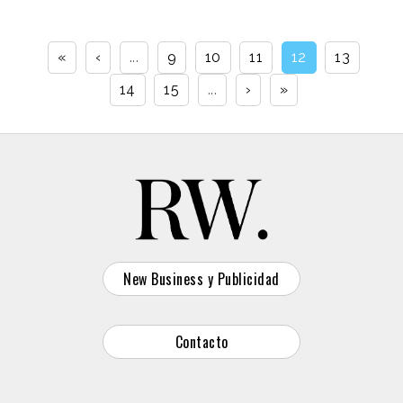
«
‹
...
9
10
11
12
13
14
15
...
›
»
New Business y Publicidad
Contacto