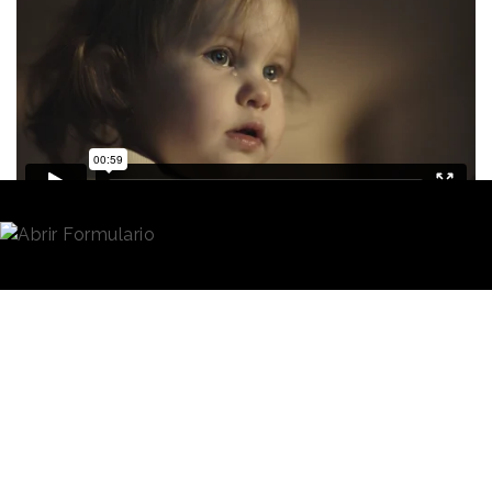
Redacción
01/03/2022 · 09:12
“Una Cremà inolvidable”
es la nueva campaña de
La Fallera
que pretende que todos podamos vivir el
acto más emblemático de las Fallas, la Cremà,
desde el punto de vista privilegiado de una Fallera
Mayor. Para ello ha convertido la típica joya de
pecho que llevan todas las falleras en la
“Fallera
Cam”
, una microcámara desde la que retransmitirá el
evento en directo.