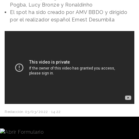
Pogba, Lucy Bronze y Ronaldinho
El spot ha sido creado por AMV BBDO y dirigido
por el realizador español Ernest Desumbila
Redacción
03/03/2022 · 14:22
Estrellas del
fútbol
, un montaje muy picado, colores
fuertes, escenarios futuristas, balones y un fuerte
ritmo musical se combinan en el spot de
“Play to