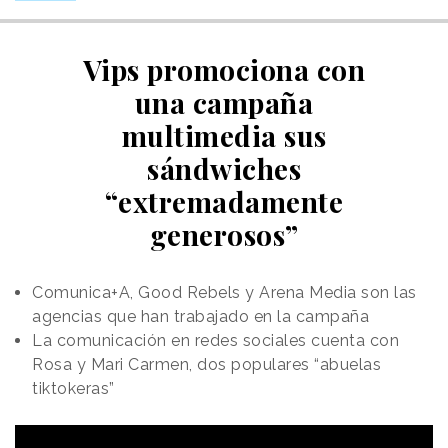
Vips promociona con
una campaña
multimedia sus
sándwiches
“extremadamente
generosos”
Comunica+A, Good Rebels y Arena Media son las
agencias que han trabajado en la campaña
La comunicación en redes sociales cuenta con
Rosa y Mari Carmen, dos populares “abuelas
tiktokeras”