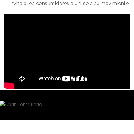
invita a los consumidores a unirse a su movimiento
Redacción
25/11/2021 · 09:20
"Estamos cerrados, abriremos de nuevo cuando
vuelva el poco sentido común que nos queda".
Con esa frase abre estos días previos al
Black Friday